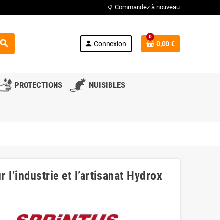
Commandez à nouveau
loop
0
search
person
Connexion
0,00 €
PROTECTIONS
NUISIBLES
l’industrie et l’artisanat Hydrox