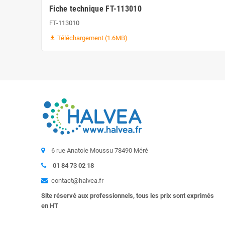
Fiche technique FT-113010
FT-113010
Téléchargement (1.6MB)
file_download
6 rue Anatole Moussu 78490 Méré
01 84 73 02 18
contact@halvea.fr
Site réservé aux professionnels, tous les prix sont exprimés
en HT