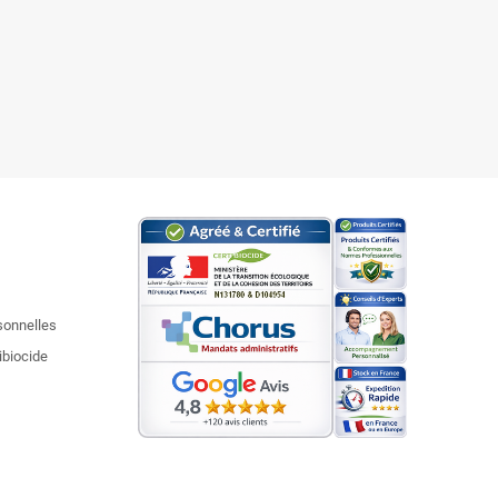
sonnelles
ibiocide