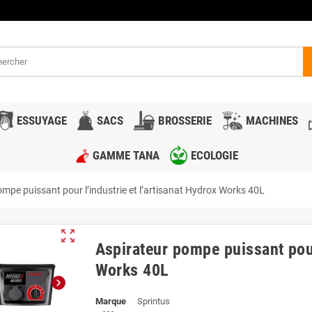
ESSUYAGE
SACS
BROSSERIE
MACHINES
GAMME TANA
ECOLOGIE
mpe puissant pour l’industrie et l’artisanat Hydrox Works 40L
zoom_out_map
Aspirateur pompe puissant pour 
Works 40L
chevron_right
Marque
Sprintus