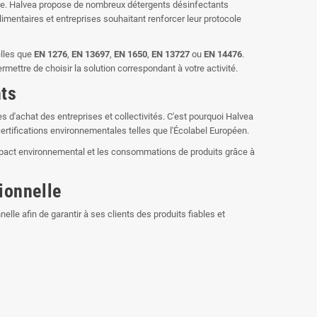
tée. Halvea propose de nombreux détergents désinfectants
limentaires et entreprises souhaitant renforcer leur protocole
elles que
EN 1276
,
EN 13697
,
EN 1650
,
EN 13727
ou
EN 14476
.
ettre de choisir la solution correspondant à votre activité.
ts
s d'achat des entreprises et collectivités. C'est pourquoi Halvea
rtifications environnementales telles que l'Écolabel Européen.
'impact environnemental et les consommations de produits grâce à
ionnelle
lle afin de garantir à ses clients des produits fiables et