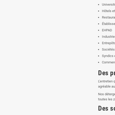
Universi
Hôtels e
Restaura
Établiss
EHPAD
Industri
Entrepôts
Sociétés
Syndics 
Commerc
Des p
L'entretien
agréable aux
Nos détergen
toutes les z
Des s