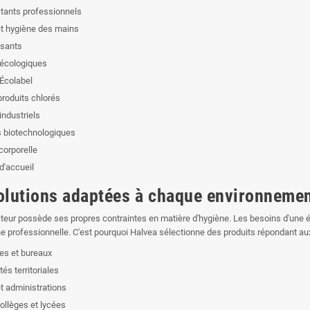
tants professionnels
t hygiène des mains
isants
 écologiques
 Écolabel
produits chlorés
industriels
s biotechnologiques
corporelle
d'accueil
olutions adaptées à chaque environnemen
eur possède ses propres contraintes en matière d'hygiène. Les besoins d'une é
ne professionnelle. C'est pourquoi Halvea sélectionne des produits répondant a
ses et bureaux
tés territoriales
t administrations
ollèges et lycées