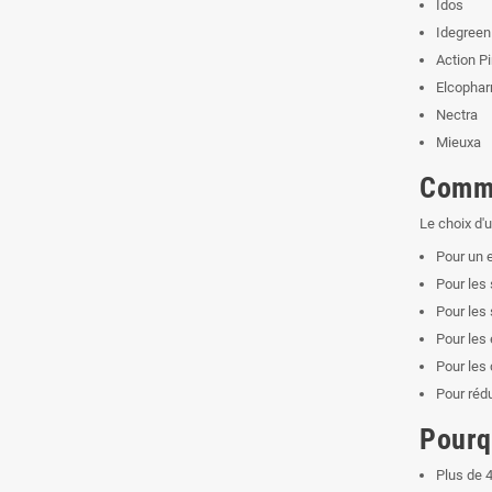
Idos
Idegreen
Action P
Elcopha
Nectra
Mieuxa
Comme
Le choix d'
Pour un e
Pour les 
Pour les
Pour les
Pour les
Pour rédu
Pourq
Plus de 