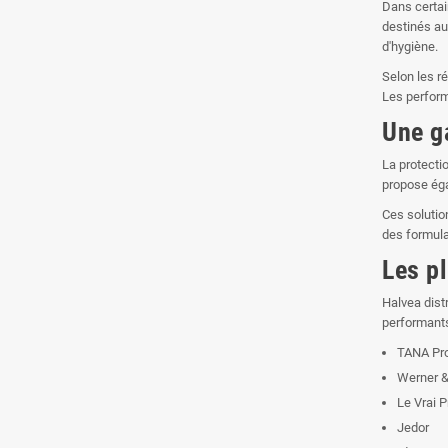
Dans certai
destinés au
d'hygiène.
Selon les r
Les perform
Une g
La protecti
propose éga
Ces solutio
des formul
Les p
Halvea dist
performant
TANA Pro
Werner &
Le Vrai 
Jedor