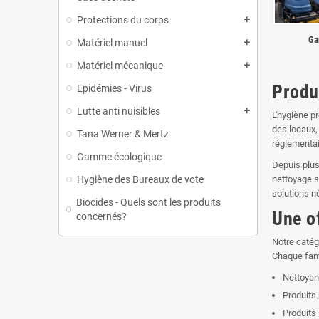
Protections du corps
add
Ga
Matériel manuel
add
Matériel mécanique
add
Produi
Epidémies - Virus
Lutte anti nuisibles
add
L'hygiène p
des locaux, 
Tana Werner & Mertz
réglementai
Gamme écologique
Depuis plus
Hygiène des Bureaux de vote
nettoyage s
solutions n
Biocides - Quels sont les produits
Une o
concernés?
Notre catég
Chaque fami
Nettoyan
Produits
Produits 