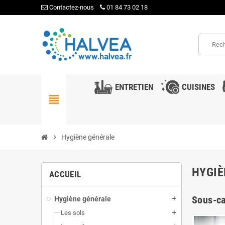
Contactez-nous
01 84 73 02 18
ENTRETIEN
CUISINES
view_headline
chevron_right
Hygiène générale
HYGIÈ
ACCUEIL
Sous-ca
Hygiène générale
add
Les sols
add