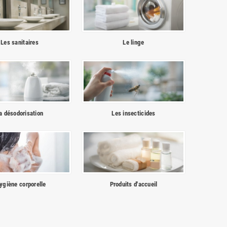
Les sanitaires
Le linge
a désodorisation
Les insecticides
hygiène corporelle
Produits d'accueil