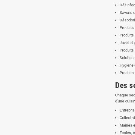
Désinfec
Savons e
Désodor
Produits
Produits
Javel et 
Produits 
Solution
Hygiène 
Produits 
Des s
Chaque sect
d'une cuisi
Entrepri
Collectivi
Mairies e
Écoles, c