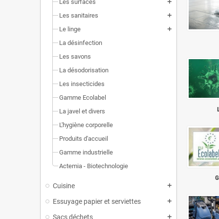
Les surfaces
add
Les sanitaires
add
Le linge
add
La désinfection
Les savons
La désodorisation
Les insecticides
Gamme Ecolabel
La javel et divers
L'hygiène corporelle
Produits d'accueil
Gamme industrielle
Actemia - Biotechnologie
G
Cuisine
add
Essuyage papier et serviettes
add
Sacs déchets
add