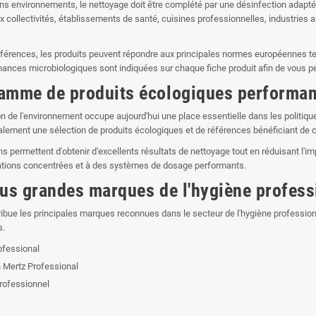
ns environnements, le nettoyage doit être complété par une désinfection adap
x collectivités, établissements de santé, cuisines professionnelles, industries a
éférences, les produits peuvent répondre aux principales normes européennes t
ances microbiologiques sont indiquées sur chaque fiche produit afin de vous perm
amme de produits écologiques performan
on de l'environnement occupe aujourd'hui une place essentielle dans les politique
lement une sélection de produits écologiques et de références bénéficiant de ce
ns permettent d'obtenir d'excellents résultats de nettoyage tout en réduisant l
ations concentrées et à des systèmes de dosage performants.
lus grandes marques de l'hygiène profess
ribue les principales marques reconnues dans le secteur de l'hygiène professionne
s.
fessional
 Mertz Professional
Professionnel