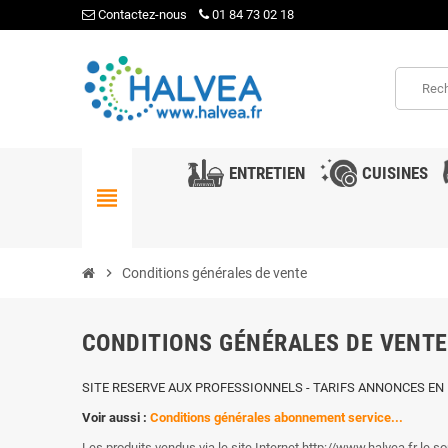
Contactez-nous
01 84 73 02 18
ENTRETIEN
CUISINES
view_headline
chevron_right
Conditions générales de vente
CONDITIONS GÉNÉRALES DE VENTE
SITE RESERVE AUX PROFESSIONNELS - TARIFS ANNONCES EN
Voir aussi :
Conditions générales abonnement service...
Les produits vendus via le site Internet http://www.halvea.fr le 