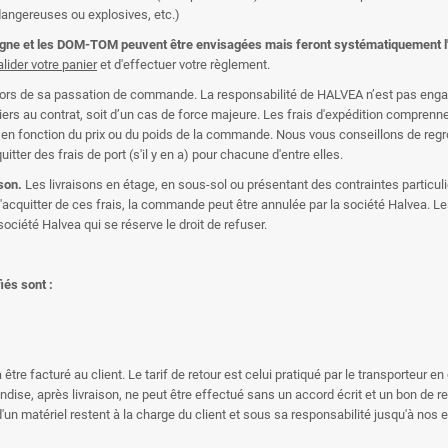
dangereuses ou explosives, etc.)
ntagne et les DOM-TOM peuvent être envisagées mais feront systématiquement l'ob
lider votre panier
et d'effectuer votre règlement.
 lors de sa passation de commande. La responsabilité de HALVEA n’est pas engagé
n tiers au contrat, soit d’un cas de force majeure. Les frais d'expédition comprenn
iable en fonction du prix ou du poids de la commande. Nous vous conseillons de
er des frais de port (s'il y en a) pour chacune d'entre elles.
ison.
Les livraisons en étage, en sous-sol ou présentant des contraintes particulièr
e s'acquitter de ces frais, la commande peut être annulée par la société Halvea.
société Halvea qui se réserve le droit de refuser.
iés sont :
tre facturé au client. Le tarif de retour est celui pratiqué par le transporteur en 
ise, après livraison, ne peut être effectué sans un accord écrit et un bon de ret
d'un matériel restent à la charge du client et sous sa responsabilité jusqu'à nos 