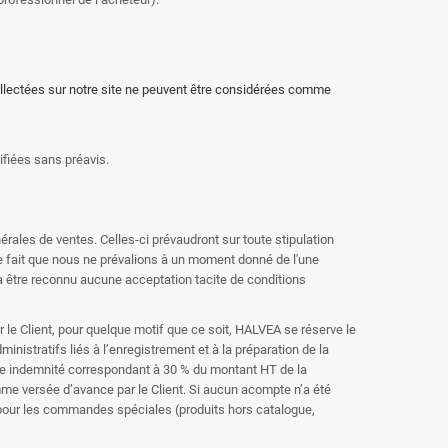
collectées sur notre site ne peuvent être considérées comme
ifiées sans préavis.
ales de ventes. Celles-ci prévaudront sur toute stipulation
e fait que nous ne prévalions à un moment donné de l'une
a être reconnu aucune acceptation tacite de conditions
e Client, pour quelque motif que ce soit, HALVEA se réserve le
istratifs liés à l’enregistrement et à la préparation de la
 une indemnité correspondant à 30 % du montant HT de la
me versée d’avance par le Client. Si aucun acompte n’a été
e pour les commandes spéciales (produits hors catalogue,