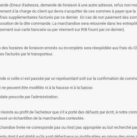
ande (Erreur d'adresse, demande de livraison à une autre adresse, refus non motivé
ment à la charge du client qui devra s'acquitter de ces sommes à payer que la livr
les frais supplémentaires facturés par ce dernier. En cas de non paiement des 
assation de la dite commande. La marchandise sera retournée dans les entrepô
ment sue carte bancaire ou par virement sur RIB fourni par ce dernier).
es horaires de livraison erronés ou incomplets sera réexpédiée aux frais du Cli
s facturés par le transporteur.
de si celle-ci est passée par un représentant soit sur la confirmation de comma
ne peuvent être modifiés ni à la hausse ni à la baisse.
ate prescrite par l'administration.
n'existe au profit de l'acheteur que s'il a porté des défauts par écrit, à notre co
ressé un échantillon de la marchandise contestée.
chandise livrée ne corresponde pas ou n'est pas appropriée au but recherché par
s dont il est établi qu'ils sont défectueux ou inutilisables en raison des vices 