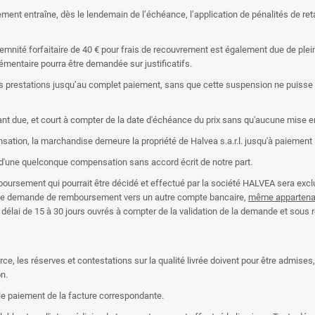
ment entraîne, dès le lendemain de l’échéance, l’application de pénalités de ret
ité forfaitaire de 40 € pour frais de recouvrement est également due de plein 
entaire pourra être demandée sur justificatifs.
s prestations jusqu’au complet paiement, sans que cette suspension ne puisse être
ant due, et court à compter de la date d'échéance du prix sans qu'aucune mise e
ation, la marchandise demeure la propriété de Halvea s.a.r.l. jusqu'à paiement i
 d'une quelconque compensation sans accord écrit de notre part.
emboursement qui pourrait être décidé et effectué par la société HALVEA sera ex
une demande de remboursement vers un autre compte bancaire,
même appartenan
délai de 15 à 30 jours ouvrés à compter de la validation de la demande et sous ré
, les réserves et contestations sur la qualité livrée doivent pour être admises,
n.
 le paiement de la facture correspondante.