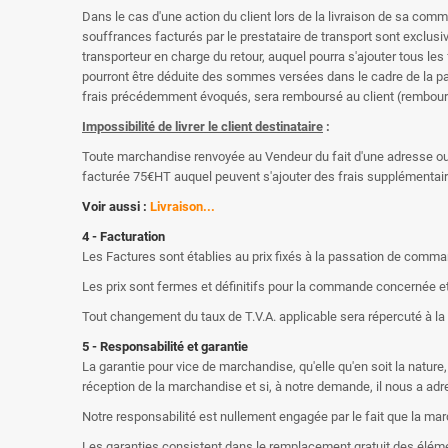
Dans le cas d'une action du client lors de la livraison de sa comm
souffrances facturés par le prestataire de transport sont exclusive
transporteur en charge du retour, auquel pourra s'ajouter tous 
pourront être déduite des sommes versées dans le cadre de la p
frais précédemment évoqués, sera remboursé au client (rembourse
Impossibilité de livrer le client destinataire
:
Toute marchandise renvoyée au Vendeur du fait d'une adresse ou d
facturée 75€HT auquel peuvent s'ajouter des frais supplémentaire
Voir aussi :
Livraison...
4 - Facturation
Les Factures sont établies au prix fixés à la passation de comman
Les prix sont fermes et définitifs pour la commande concernée et 
Tout changement du taux de T.V.A. applicable sera répercuté à la d
5 - Responsabilité et garantie
La garantie pour vice de marchandise, qu'elle qu'en soit la nature, 
réception de la marchandise et si, à notre demande, il nous a ad
Notre responsabilité est nullement engagée par le fait que la mar
Les garanties consistent dans le remplacement gratuit des élément