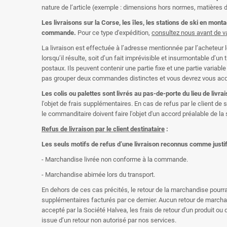
nature de l’article (exemple : dimensions hors normes, matières 
Les livraisons sur la Corse, les îles, les stations de ski en mo
commande.
Pour ce type d'expédition,
consultez nous avant de va
La livraison est effectuée à l’adresse mentionnée par l’acheteur
lorsqu’il résulte, soit d’un fait imprévisible et insurmontable d’u
postaux. Ils peuvent contenir une partie fixe et une partie var
pas grouper deux commandes distinctes et vous devrez vous acquitt
Les colis ou palettes sont livrés au pas-de-porte du lieu de livra
l'objet de frais supplémentaires. En cas de refus par le client d
le commanditaire doivent faire l'objet d'un accord préalable de la 
Refus de livraison par le client destinataire
:
Les seuls motifs de refus d’une livraison reconnus comme justif
- Marchandise livrée non conforme à la commande.
- Marchandise abimée lors du transport.
En dehors de ces cas précités, le retour de la marchandise pourra ê
supplémentaires facturés par ce dernier. Aucun retour de marchand
accepté par la Société Halvea, les frais de retour d'un produit ou 
issue d’un retour non autorisé par nos services.