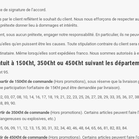
e de signature de l’accord.
 par le client reflètent le souhait du client. Nous nous efforçons de respecte
prétexte donner lieu à dommages et intérêts.
nt, sous aucun prétexte, engager notre responsabilité. En particulier, ils ne peuv
elles qu'en puissent être les causes. Toute stipulation contraire du client sera 
inataire. Même lorsqu'elles sont expédiées franco. Nous sommes autorisés à eff
it à 150€ht, 350€ht ou 450€ht suivant les départem
et 95.
à partir de 150€ht de commande
(Hors promotions), sous réserve que la livraison
e participation forfaitaire de 15€ht peut être demandée par livraison).
2, 03, 07, 08, 10, 14, 16, 17, 18, 19, 21, 22, 23, 25, 26, 27, 28, 29, 33, 35, 36, 37, 38
88, 89, 90.
partir de 350€ht de commande
(Hors promotions). Certains articles peuvent faire l
dangereuses ou explosives, etc.)
5, 06, 09, 11, 12, 13, 15, 30, 31, 32, 34, 40, 46, 48, 64, 65, 66, 81, 82, 83, 84.
artir de 450€ht de commande
(Hors promotions). Certains articles peuvent faire l’