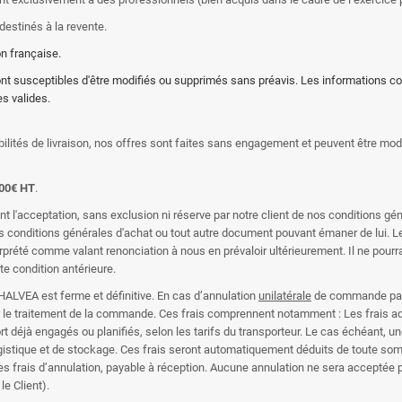
destinés à la revente.
on française.
sont susceptibles d'être modifiés ou supprimés sans préavis. Les informations 
s valides.
sibilités de livraison, nos offres sont faites sans engagement et peuvent être mod
00€ HT
.
acceptation, sans exclusion ni réserve par notre client de nos conditions génér
es conditions générales d'achat ou tout autre document pouvant émaner de lui. L
prété comme valant renonciation à nous en prévaloir ultérieurement. Il ne pourr
e condition antérieure.
HALVEA est ferme et définitive. En cas d’annulation
unilatérale
de commande par l
le traitement de la commande. Ces frais comprennent notamment : Les frais admin
rt déjà engagés ou planifiés, selon les tarifs du transporteur. Le cas échéant,
ogistique et de stockage. Ces frais seront automatiquement déduits de toute som
 des frais d’annulation, payable à réception. Aucune annulation ne sera accepté
e Client).