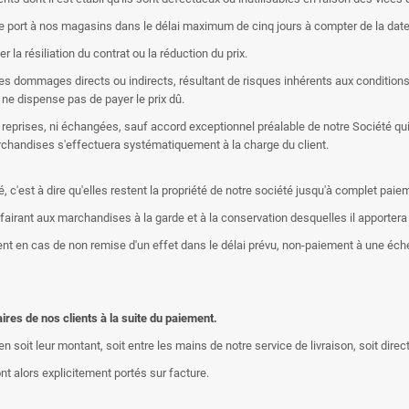
e port à nos magasins dans le délai maximum de cinq jours à compter de la date 
 la résiliation du contrat ou la réduction du prix.
les dommages directs ou indirects, résultant de risques inhérents aux condition
x ne dispense pas de payer le prix dû.
eprises, ni échangées, sauf accord exceptionnel préalable de notre Société qui 
chandises s'effectuera systématiquement à la charge du client.
c'est à dire qu'elles restent la propriété de notre société jusqu'à complet pai
ffairant aux marchandises à la garde et à la conservation desquelles il apportera
t en cas de non remise d'un effet dans le délai prévu, non-paiement à une échéa
es de nos clients à la suite du paiement.
 soit leur montant, soit entre les mains de notre service de livraison, soit direc
t alors explicitement portés sur facture.