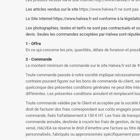
Les articles vendus sur le site
https://www.halvea.fr ne sont pas 
Le Site Internet https://www.halvea.fr est conforme à la législati
Les photographies, textes et tarifs ne sont pas contractuels et 
devis. Seules les commandes acceptées par Halvea sont réputée
1 - Offre
En ce qui concerne les prix, quantités, délais de livraison et pos
2 - Commande
Le montant minimum de commande sur le site Halvea.fr est de
1
Toute commande passée à notre société implique nécessairement l'
contraire pouvant figurer sur les bons de commande du client, s
quelconque des présentes conditions générales ne peut être inter
différentes. Les présentes conditions annulent et remplacent tout
Toute commande validée par le Client et acceptée par la société 
droit de facturer des frais correspondant aux coûts engagés pour 
commande, fixés forfaitairement à 150 € HT. Les frais de transpo
commande annulée, destinée à couvrir les frais de gestion, de l
versé, HALVEA se réserve le droit d’émettre une facture au titre
personnalisés, fabriqués ou approvisionnés spécifiquement pour l