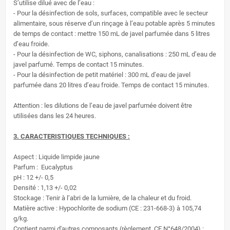
S’utilise dilué avec de l’eau :
- Pour la désinfection de sols, surfaces, compatible avec le secteur
alimentaire, sous réserve d’un rinçage à l’eau potable après 5 minutes
de temps de contact : mettre 150 mL de javel parfumée dans 5 litres
d’eau froide.
- Pour la désinfection de WC, siphons, canalisations : 250 mL d’eau de
javel parfumé. Temps de contact 15 minutes.
- Pour la désinfection de petit matériel : 300 mL d’eau de javel
parfumée dans 20 litres d’eau froide. Temps de contact 15 minutes.
Attention : les dilutions de l’eau de javel parfumée doivent être
utilisées dans les 24 heures.
3. CARACTERISTIQUES TECHNIQUES :
Aspect : Liquide limpide jaune
Parfum : Eucalyptus
pH : 12 +/- 0,5
Densité : 1,13 +/- 0,02
Stockage : Tenir à l’abri de la lumière, de la chaleur et du froid.
Matière active : Hypochlorite de sodium (CE : 231-668-3) à 105,74
g/kg.
Contient parmi d'autres composants (règlement CE N°648/2004) :