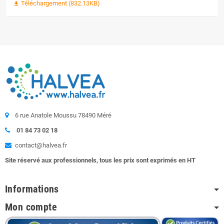
Téléchargement (832.13KB)
file_download
6 rue Anatole Moussu 78490 Méré
01 84 73 02 18
contact@halvea.fr
Site réservé aux professionnels, tous les prix sont exprimés en HT
Informations
Mon compte