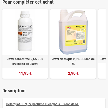
Pour compléter cet achat
Javel concentrée 9,6% - 30
Javel classique 2,6% - Bidon de
Javel
cruchons de 250ml
5L
11,95 €
2,90 €
Description
Deterquat CL 9,6% parfumé Eucalyptus - Bidon de 5L