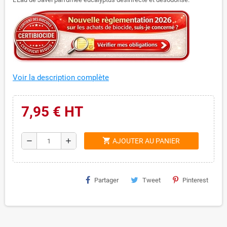
Voir la description complète
7,95 € HT
shopping_cart
remove
add
AJOUTER AU PANIER
Partager
Tweet
Pinterest