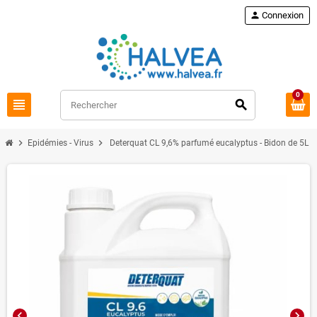
Commandez à nouveau
loop
person
Connexion
0
view_headline
search
chevron_right
chevron_right
Epidémies - Virus
Deterquat CL 9,6% parfumé eucalyptus - Bidon de 5L
chevron_left
chevron_right