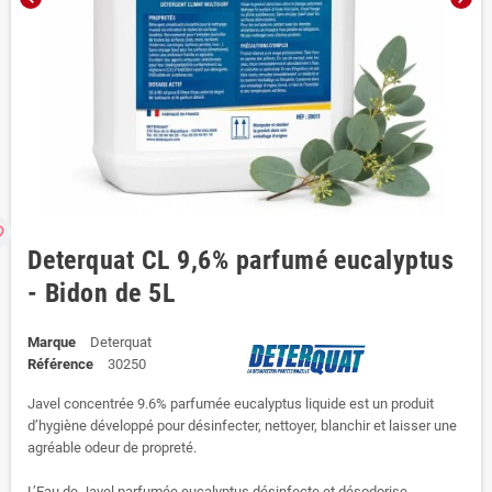
rder
Deterquat CL 9,6% parfumé eucalyptus
- Bidon de 5L
Marque
Deterquat
Référence
30250
Javel concentrée 9.6% parfumée eucalyptus liquide est un produit
d’hygiène développé pour désinfecter, nettoyer, blanchir et laisser une
agréable odeur de propreté.
L’Eau de Javel parfumée eucalyptus désinfecte et désodorise.