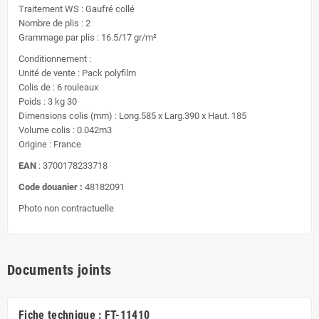
Traitement WS : Gaufré collé
Nombre de plis : 2
Grammage par plis : 16.5/17 gr/m²
Conditionnement :
Unité de vente : Pack polyfilm
Colis de : 6 rouleaux
Poids : 3 kg 30
Dimensions colis (mm) : Long.585 x Larg.390 x Haut. 185
Volume colis : 0.042m3
Origine : France
EAN
: 3700178233718
Code douanier :
48182091
Photo non contractuelle
Documents joints
Fiche technique : FT-11410