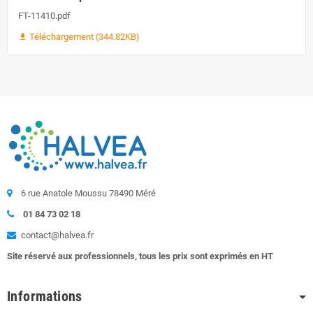
FT-11410.pdf
Téléchargement (344.82KB)
file_download
6 rue Anatole Moussu 78490 Méré
01 84 73 02 18
contact@halvea.fr
Site réservé aux professionnels, tous les prix sont exprimés en HT
Informations