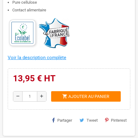
Pure cellulose
Contact alimentaire
Voir la description complète
13,95 € HT
shopping_cart
remove
add
AJOUTER AU PANIER
Partager
Tweet
Pinterest