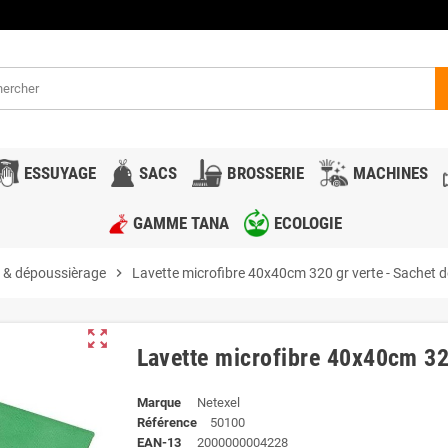
ESSUYAGE
SACS
BROSSERIE
MACHINES
GAMME TANA
ECOLOGIE
 & dépoussièrage
chevron_right
Lavette microfibre 40x40cm 320 gr verte - Sachet d
zoom_out_map
Lavette microfibre 40x40cm 32
Marque
Netexel
Référence
50100
EAN-13
2000000004228