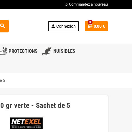
Commandez à nouveau
loop
0
search
person
Connexion
0,00 €
PROTECTIONS
NUISIBLES
e 5
0 gr verte - Sachet de 5