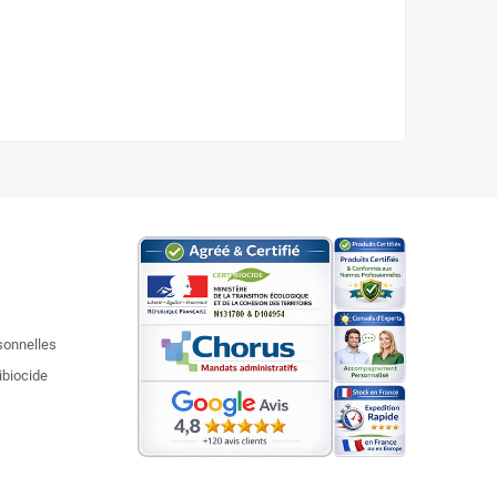
sonnelles
ibiocide