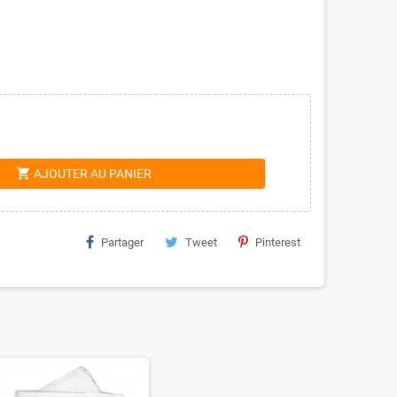
shopping_cart
AJOUTER AU PANIER
Partager
Tweet
Pinterest