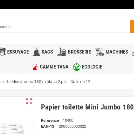
ESSUYAGE
SACS
BROSSERIE
MACHINES
GAMME TANA
ECOLOGIE
oilette Mini Jumbo 180 m blanc 2 plis - Colis de 12
zoom_out_map
Papier toilette Mini Jumbo 180
Référence
10400
EAN-13
2000000000022