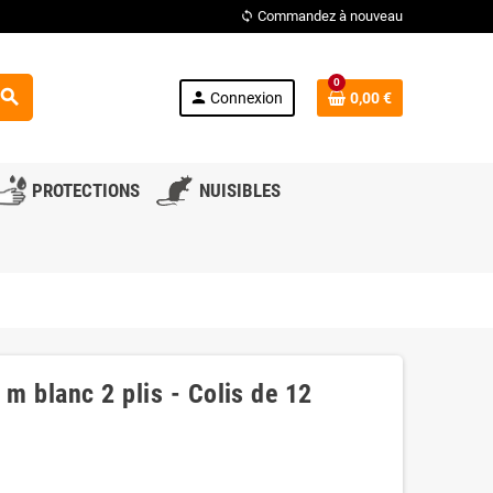
Commandez à nouveau
loop
0
search
person
Connexion
0,00 €
PROTECTIONS
NUISIBLES
 m blanc 2 plis - Colis de 12