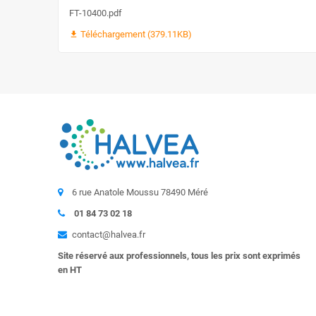
FT-10400.pdf
Téléchargement (379.11KB)
file_download
6 rue Anatole Moussu 78490 Méré
01 84 73 02 18
contact@halvea.fr
Site réservé aux professionnels, tous les prix sont exprimés
en HT