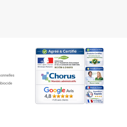
sonnelles
ibiocide