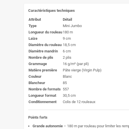
Caractéristiques techniques
Attribut
Détail
Type
Mini Jumbo
Longueur du rouleau
180 m
Laize
9 cm
Diamètre du rouleau
18,5 cm
Diamètre mandrin
6 cm
Nombre de plis
2 plis
Grammage
16 g/m² (par pli)
Matière première
Pâte vierge (Virgin Pulp)
Couleur
Blanc
Blancheur
85
Nombre de formats
557
Longueur format
30,5 cm
Conditionnement
Colis de 12 rouleaux
Points forts
Grande autonomie
– 180 m par rouleau pour limiter les re