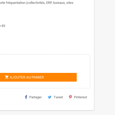
rte fréquentation (collectivités, ERP, bureaux, sites
r 85
shopping_cart
AJOUTER AU PANIER
Partager
Tweet
Pinterest