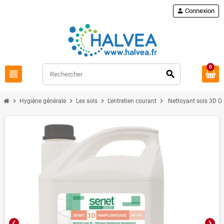
Commandez à nouveau
loop
person
Connexion
0
view_headline
search
chevron_right
chevron_right
chevron_right
chevron_right
Hygiène générale
Les sols
L'entretien courant
Nettoyant sols 3D D
chevron_left
chevron_right