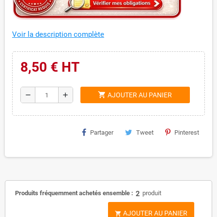
Voir la description complète
8,50 € HT
shopping_cart
remove
add
AJOUTER AU PANIER
Partager
Tweet
Pinterest
Produits fréquemment achetés ensemble :
2
produit
AJOUTER AU PANIER
