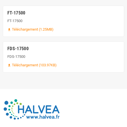
FT-17500
FT-17500
Téléchargement (1.25MB)
file_download
FDS-17500
FDS-17500
Téléchargement (103.97KB)
file_download