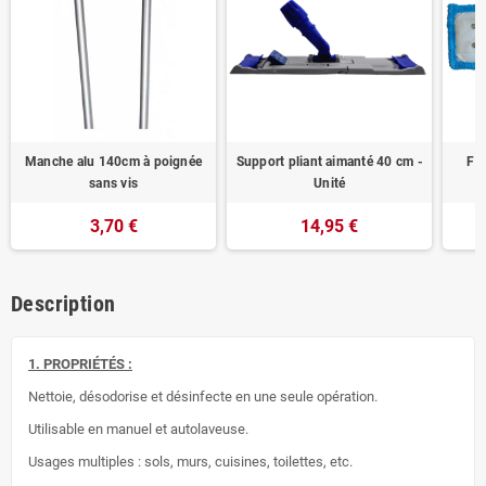
Manche alu 140cm à poignée
Support pliant aimanté 40 cm -
Fra
sans vis
Unité
p
3,70 €
14,95 €
Description
1. PROPRIÉTÉS :
Nettoie, désodorise et désinfecte en une seule opération.
Utilisable en manuel et autolaveuse.
Usages multiples : sols, murs, cuisines, toilettes, etc.