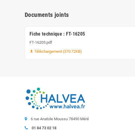
Documents joints
Fiche technique : FT-16205
FT-16205.pdf
Téléchargement (370.72KB)
file_download
6 rue Anatole Moussu 78490 Méré
01 84 73 02 18