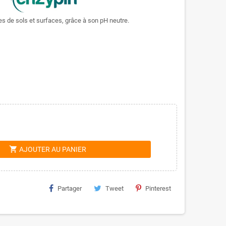
es de sols et surfaces, grâce à son pH neutre.
shopping_cart
AJOUTER AU PANIER
Partager
Tweet
Pinterest