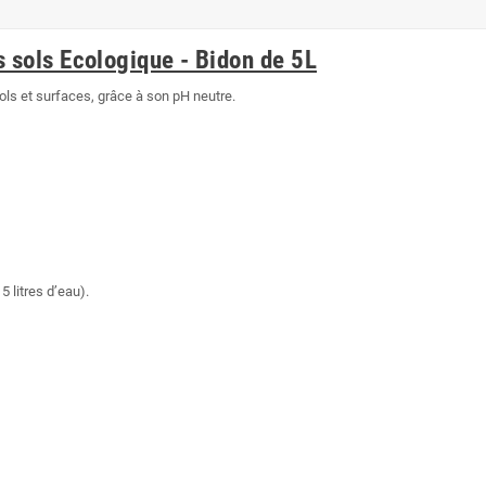
s sols Ecologique - Bidon de 5L
ols et surfaces, grâce à son pH neutre.
5 litres d’eau).