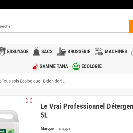
ESSUYAGE
SACS
BROSSERIE
MACHINES
GAMME TANA
ECOLOGIE
t Tous sols Ecologique - Bidon de 5L
zoom_out_map
Le Vrai Professionnel Détergen
5L
Marque
Enzypin