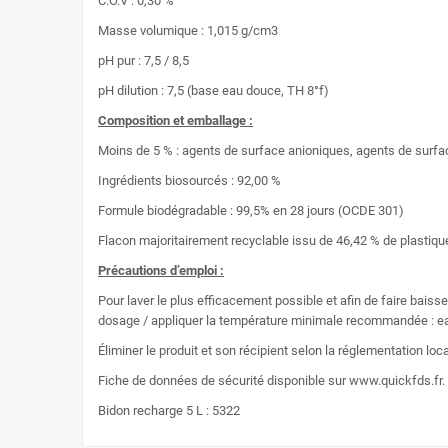
C.O.V : 0,30 %
Masse volumique : 1,015 g/cm3
pH pur : 7,5 / 8,5
pH dilution : 7,5 (base eau douce, TH 8°f)
Composition et emballage :
Moins de 5 % : agents de surface anioniques, agents de surfa
Ingrédients biosourcés : 92,00 %
Formule biodégradable : 99,5% en 28 jours (OCDE 301)
Flacon majoritairement recyclable issu de 46,42 % de plastiqu
Précautions d’emploi :
Pour laver le plus efficacement possible et afin de faire baiss
dosage / appliquer la température minimale recommandée : ea
Éliminer le produit et son récipient selon la réglementation lo
Fiche de données de sécurité disponible sur www.quickfds.fr.
Bidon recharge 5 L : 5322