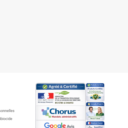
sonnelles
ibiocide