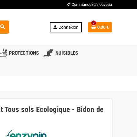
Commandez à nouveau
loop
0
search
person
Connexion
0,00 €
PROTECTIONS
NUISIBLES
t Tous sols Ecologique - Bidon de