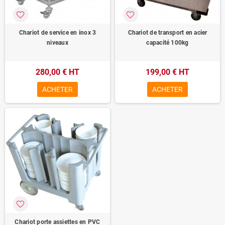
favorite_border
favorite_border
Chariot de service en inox 3
Chariot de transport en acier
niveaux
capacité 100kg
280,00 € HT
199,00 € HT
ACHETER
ACHETER
favorite_border
Chariot porte assiettes en PVC