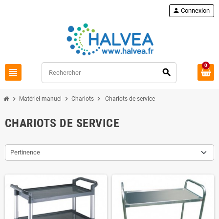
Commandez à nouveau
loop
person
Connexion
0
view_headline
search
chevron_right
chevron_right
chevron_right
Matériel manuel
Chariots
Chariots de service
CHARIOTS DE SERVICE
Pertinence