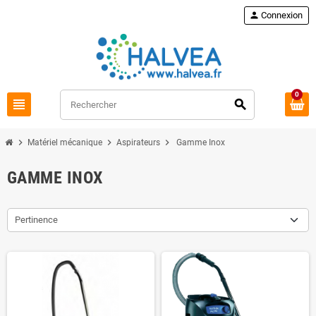
Commandez à nouveau
loop
person
Connexion
0
view_headline
search
chevron_right
chevron_right
chevron_right
Matériel mécanique
Aspirateurs
Gamme Inox
GAMME INOX
Pertinence