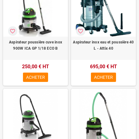
favorite_border
favorite_border
Aspirateur poussière cuve inox
Aspirateur inox eau et poussière 40
900W ICA GP 1/18 ECO B
L - Attix 40
250,00 € HT
695,00 € HT
ACHETER
ACHETER