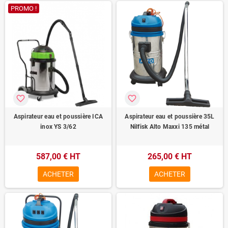
PROMO !
favorite_border
favorite_border
Aspirateur eau et poussière ICA
Aspirateur eau et poussière 35L
inox YS 3/62
Nilfisk Alto Maxxi 135 métal
587,00 € HT
265,00 € HT
ACHETER
ACHETER