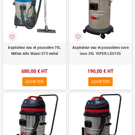
favorite_border
favorite_border
Aspirateur eau et poussière 75L
Aspirateur eau et poussières cuve
Nilfisk Alto Maxxi 375 métal
inox 35L VIPER LSU135
680,00 € HT
190,00 € HT
ACHETER
ACHETER