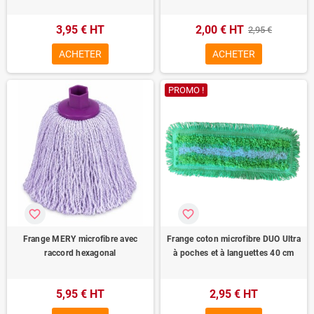
3,95 € HT
2,00 € HT
2,95 €
ACHETER
ACHETER
PROMO !
favorite_border
favorite_border
Frange MERY microfibre avec
Frange coton microfibre DUO Ultra
raccord hexagonal
à poches et à languettes 40 cm
5,95 € HT
2,95 € HT