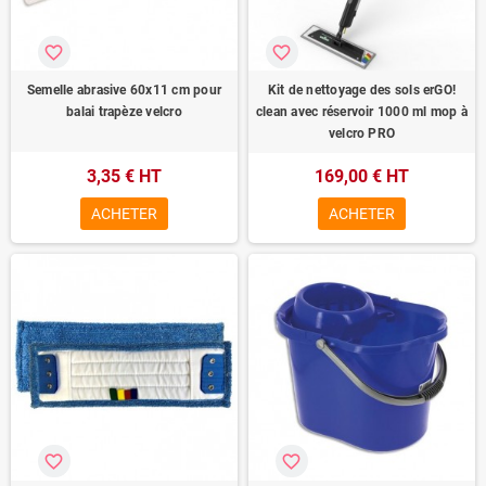
favorite_border
favorite_border
Semelle abrasive 60x11 cm pour
Kit de nettoyage des sols erGO!
balai trapèze velcro
clean avec réservoir 1000 ml mop à
velcro PRO
3,35 € HT
169,00 € HT
ACHETER
ACHETER
favorite_border
favorite_border