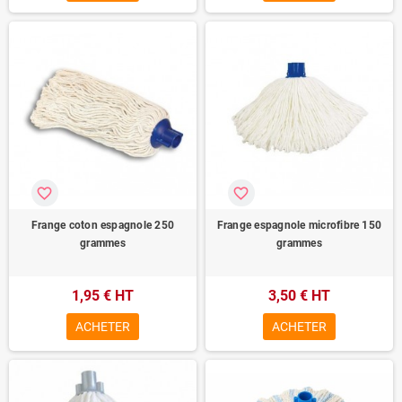
favorite_border
favorite_border
Frange coton espagnole 250
Frange espagnole microfibre 150
grammes
grammes
1,95 € HT
3,50 € HT
ACHETER
ACHETER