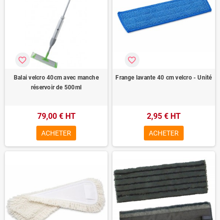
favorite_border
favorite_border
Balai velcro 40cm avec manche
Frange lavante 40 cm velcro - Unité
réservoir de 500ml
79,00 € HT
2,95 € HT
ACHETER
ACHETER