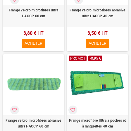
Frange velcro microfibres ultra
Frange velcro microfibres abrasive
HACCP 60 cm
ultra HACCP 40 cm
3,80 € HT
3,50 € HT
ACHETER
ACHETER
PROMO !
-0,95 €
favorite_border
favorite_border
Frange velcro microfibres abrasive
Frange microfibre Ultra à poches et
ultra HACCP 60 cm
à languettes 40 cm