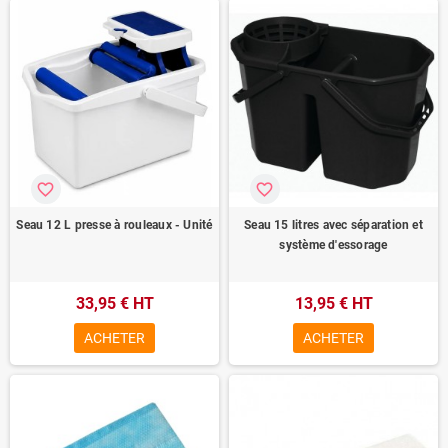
favorite_border
favorite_border
Seau 12 L presse à rouleaux - Unité
Seau 15 litres avec séparation et
système d'essorage
33,95 € HT
13,95 € HT
ACHETER
ACHETER