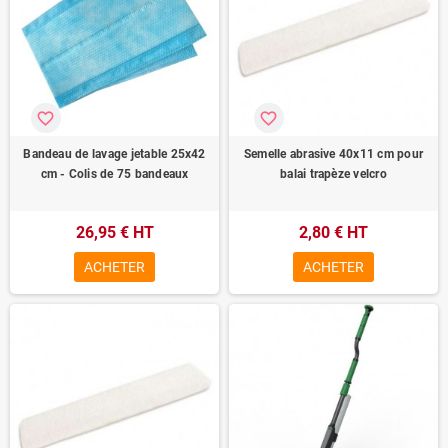
favorite_border
favorite_border
Bandeau de lavage jetable 25x42
Semelle abrasive 40x11 cm pour
cm - Colis de 75 bandeaux
balai trapèze velcro
26,95 € HT
2,80 € HT
ACHETER
ACHETER