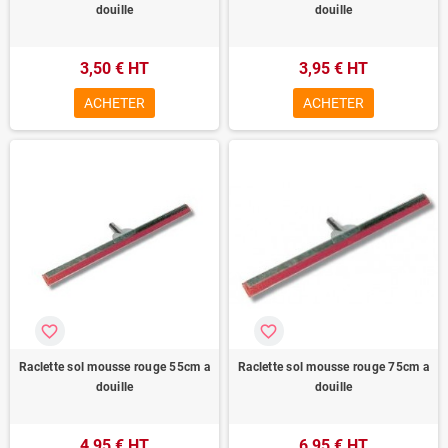
douille
douille
3,50 € HT
3,95 € HT
ACHETER
ACHETER
favorite_border
favorite_border
Raclette sol mousse rouge 55cm a
Raclette sol mousse rouge 75cm a
douille
douille
4,95 € HT
6,95 € HT