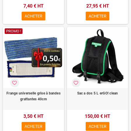
7,40 € HT
27,95 € HT
ACHETER
ACHETER
PROMO !
favorite_border
favorite_border
Frange universelle grise à bandes
Sac a dos 5 L erGO! clean
grattantes 40cm
3,50 € HT
150,00 € HT
ACHETER
ACHETER