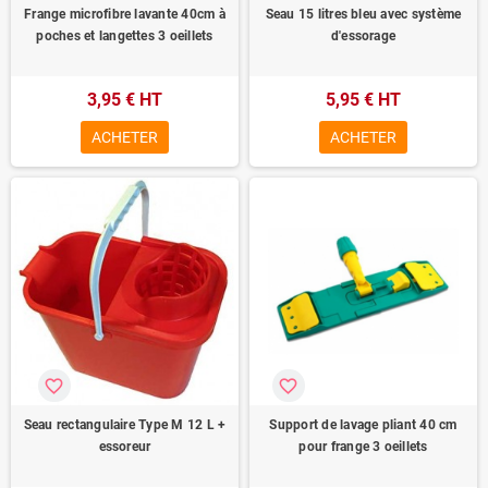
Frange microfibre lavante 40cm à
Seau 15 litres bleu avec système
poches et langettes 3 oeillets
d'essorage
3,95 € HT
5,95 € HT
ACHETER
ACHETER
favorite_border
favorite_border
Seau rectangulaire Type M 12 L +
Support de lavage pliant 40 cm
essoreur
pour frange 3 oeillets