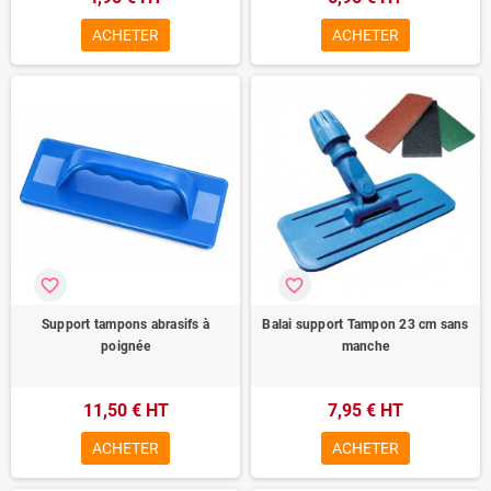
ACHETER
ACHETER
favorite_border
favorite_border
Support tampons abrasifs à
Balai support Tampon 23 cm sans
poignée
manche
11,50 € HT
7,95 € HT
ACHETER
ACHETER