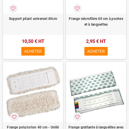
favorite_border
favorite_border
Support pliant universel 40cm
Frange microfibre 40 cm à poches
et à languettes
10,50 € HT
2,95 € HT
ACHETER
ACHETER
favorite_border
favorite_border
Frange poly/coton 40 cm - Unité
Frange grattante à languettes avec