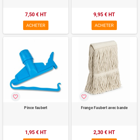
7,50 € HT
9,95 € HT
ACHETER
ACHETER
favorite_border
favorite_border
Pince faubert
Frange Faubert avec bande
1,95 € HT
2,30 € HT