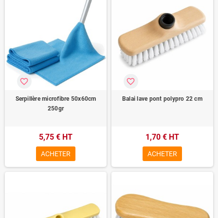
favorite_border
favorite_border
Serpillère microfibre 50x60cm
Balai lave pont polypro 22 cm
250gr
5,75 € HT
1,70 € HT
ACHETER
ACHETER