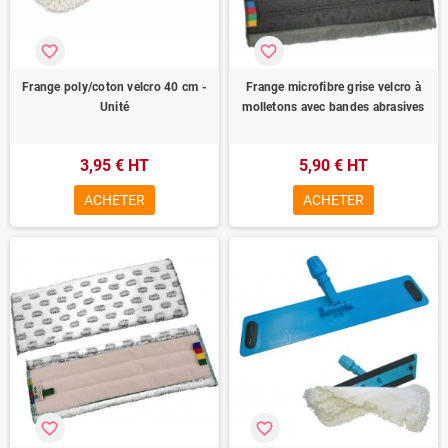
favorite_border
favorite_border
Frange poly/coton velcro 40 cm -
Frange microfibre grise velcro à
Unité
molletons avec bandes abrasives
3,95 € HT
5,90 € HT
ACHETER
ACHETER
favorite_border
favorite_border