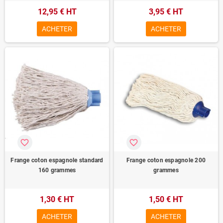
12,95 € HT
3,95 € HT
ACHETER
ACHETER
favorite_border
favorite_border
Frange coton espagnole standard
Frange coton espagnole 200
160 grammes
grammes
1,30 € HT
1,50 € HT
ACHETER
ACHETER