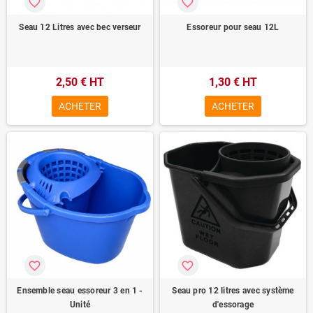
favorite_border
favorite_border
Seau 12 Litres avec bec verseur
Essoreur pour seau 12L
2,50 € HT
1,30 € HT
ACHETER
ACHETER
favorite_border
favorite_border
Ensemble seau essoreur 3 en 1 -
Seau pro 12 litres avec système
Unité
d'essorage