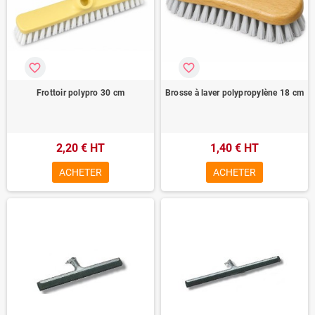
favorite_border
favorite_border
Frottoir polypro 30 cm
Brosse à laver polypropylène 18 cm
2,20 € HT
1,40 € HT
ACHETER
ACHETER