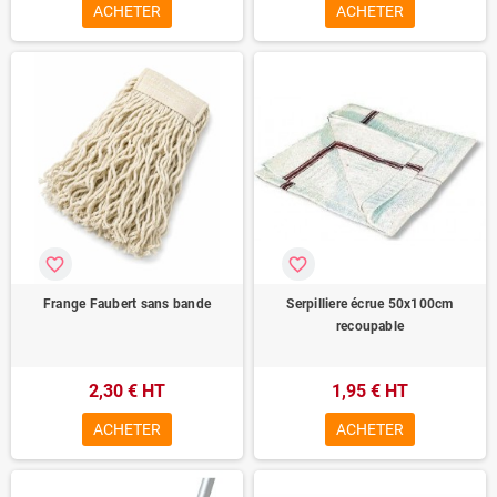
ACHETER
ACHETER
favorite_border
favorite_border
Frange Faubert sans bande
Serpilliere écrue 50x100cm
recoupable
2,30 € HT
1,95 € HT
ACHETER
ACHETER