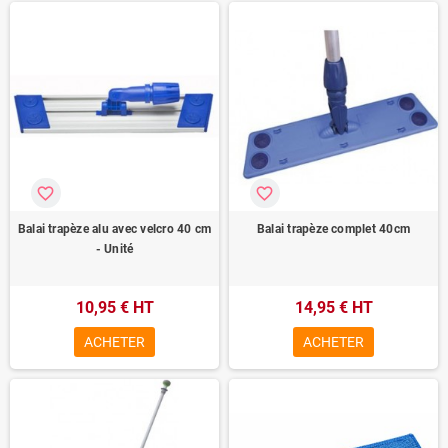
favorite_border
favorite_border
Balai trapèze alu avec velcro 40 cm
Balai trapèze complet 40cm
- Unité
10,95 € HT
14,95 € HT
ACHETER
ACHETER