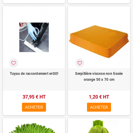
favorite_border
favorite_border
Tuyau de raccordement erGO!
Serpillière viscose non tissée
orange 50 x 70 cm
37,95 € HT
1,20 € HT
ACHETER
ACHETER