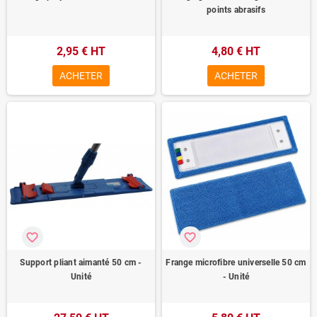
points abrasifs
2,95 € HT
4,80 € HT
ACHETER
ACHETER
favorite_border
favorite_border
Support pliant aimanté 50 cm -
Frange microfibre universelle 50 cm
Unité
- Unité