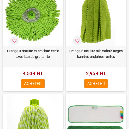
favorite_border
favorite_border
Frange à douille microfibre verte
Frange à douille microfibre larges
avec bande grattante
bandes ondulées vertes
4,50 € HT
2,95 € HT
ACHETER
ACHETER