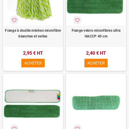
favorite_border
favorite_border
Frange à douille mèches microfibre
Frange velcro microfibres ultra
blanches et vertes
HACCP 40 cm
2,95 € HT
2,40 € HT
ACHETER
ACHETER
favorite_border
favorite_border