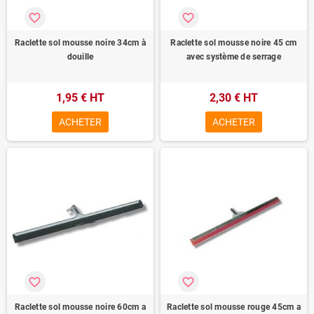
favorite_border
favorite_border
Raclette sol mousse noire 34cm à
Raclette sol mousse noire 45 cm
douille
avec système de serrage
1,95 € HT
2,30 € HT
ACHETER
ACHETER
favorite_border
favorite_border
Raclette sol mousse noire 60cm a
Raclette sol mousse rouge 45cm a