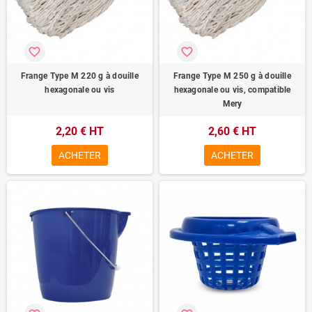
favorite_border
favorite_border
Frange Type M 220 g à douille
Frange Type M 250 g à douille
hexagonale ou vis
hexagonale ou vis, compatible
Mery
2,20 € HT
2,60 € HT
ACHETER
ACHETER