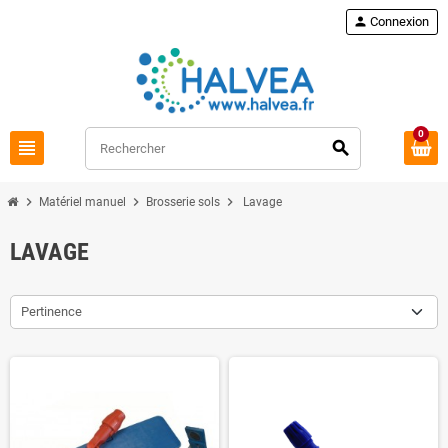
Commandez à nouveau
loop
person
Connexion
0
view_headline
search
chevron_right
chevron_right
chevron_right
Matériel manuel
Brosserie sols
Lavage
LAVAGE
Pertinence