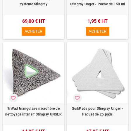
systeme Stingray
Stingray Unger - Poche de 150 ml
69,00 € HT
1,95 € HT
ACHETER
ACHETER
favorite_border
favorite_border
TriPad triangulaire microfibre de
QuikPads pour Stingray Unger -
nettoyage intensif Stingray UNGER
Paquet de 25 pads