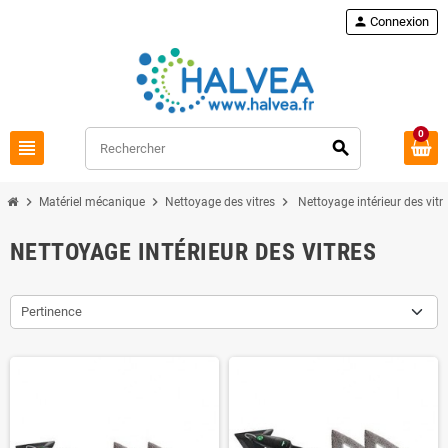
Commandez à nouveau
loop
person
Connexion
0
view_headline
search
chevron_right
chevron_right
chevron_right
Matériel mécanique
Nettoyage des vitres
Nettoyage intérieur des vitr
NETTOYAGE INTÉRIEUR DES VITRES
Pertinence