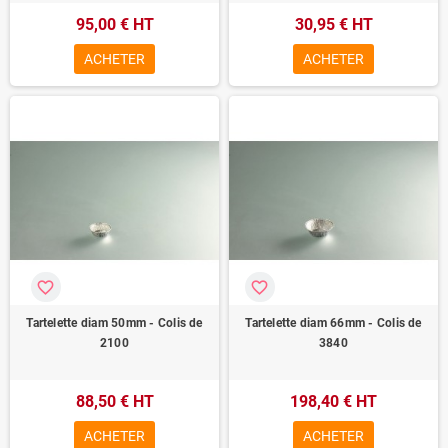
95,00 € HT
30,95 € HT
ACHETER
ACHETER
favorite_border
favorite_border
Tartelette diam 50mm - Colis de
Tartelette diam 66mm - Colis de
2100
3840
88,50 € HT
198,40 € HT
ACHETER
ACHETER