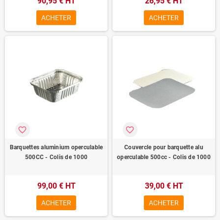
90,95 € HT
26,95 € HT
ACHETER
ACHETER
favorite_border
favorite_border
Barquettes aluminium operculable
Couvercle pour barquette alu
500CC - Colis de 1000
operculable 500cc - Colis de 1000
99,00 € HT
39,00 € HT
ACHETER
ACHETER