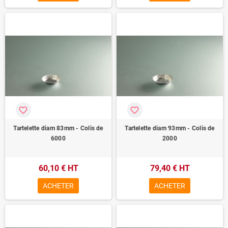
favorite_border
favorite_border
Tartelette diam 83mm - Colis de
Tartelette diam 93mm - Colis de
6000
2000
60,10 € HT
79,40 € HT
ACHETER
ACHETER