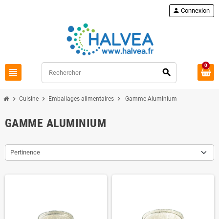
Commandez à nouveau
loop
person
Connexion
0
view_headline
search
chevron_right
chevron_right
chevron_right
Cuisine
Emballages alimentaires
Gamme Aluminium
GAMME ALUMINIUM
Pertinence