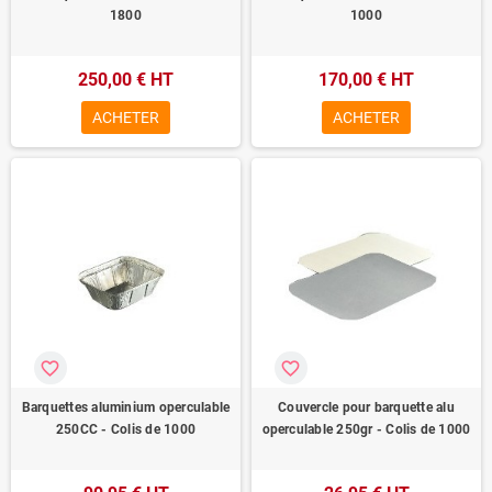
1800
1000
250,00 € HT
170,00 € HT
ACHETER
ACHETER
favorite_border
favorite_border
Barquettes aluminium operculable
Couvercle pour barquette alu
250CC - Colis de 1000
operculable 250gr - Colis de 1000