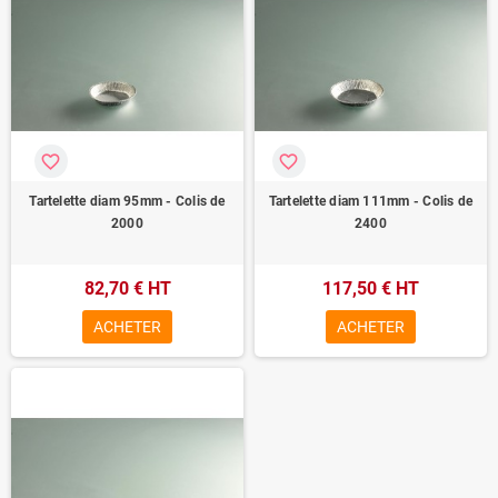
favorite_border
favorite_border
Tartelette diam 95mm - Colis de
Tartelette diam 111mm - Colis de
2000
2400
82,70 € HT
117,50 € HT
ACHETER
ACHETER