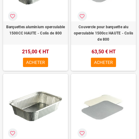
favorite_border
favorite_border
Barquettes aluminium operculable
Couvercle pour barquette alu
1500CC HAUTE - Colis de 800
operculable 1500cc HAUTE - Colis
de 800
215,00 € HT
63,50 € HT
ACHETER
ACHETER
favorite_border
favorite_border