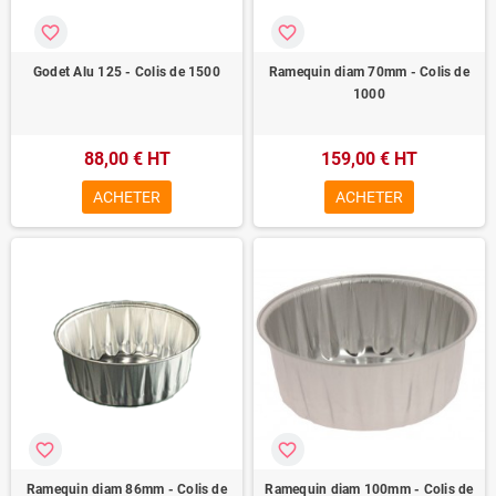
favorite_border
favorite_border
Godet Alu 125 - Colis de 1500
Ramequin diam 70mm - Colis de
1000
88,00 € HT
159,00 € HT
ACHETER
ACHETER
favorite_border
favorite_border
Ramequin diam 86mm - Colis de
Ramequin diam 100mm - Colis de