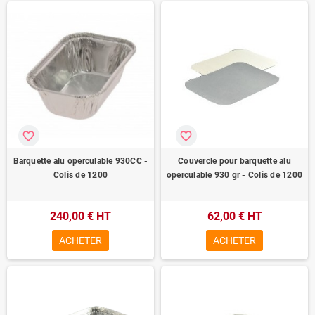
favorite_border
favorite_border
Barquette alu operculable 930CC -
Couvercle pour barquette alu
Colis de 1200
operculable 930 gr - Colis de 1200
240,00 € HT
62,00 € HT
ACHETER
ACHETER