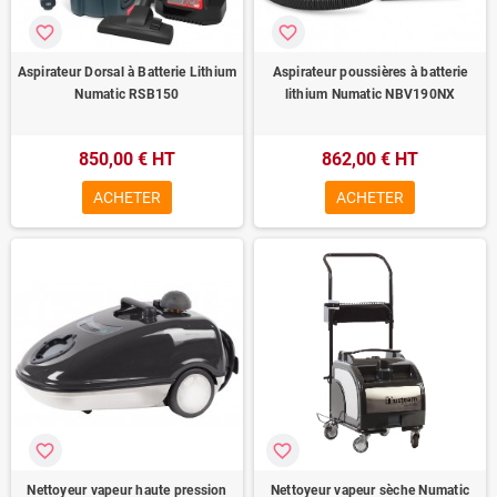
favorite_border
favorite_border
Aspirateur Dorsal à Batterie Lithium
Aspirateur poussières à batterie
Numatic RSB150
lithium Numatic NBV190NX
850,00 € HT
862,00 € HT
ACHETER
ACHETER
favorite_border
favorite_border
Nettoyeur vapeur haute pression
Nettoyeur vapeur sèche Numatic