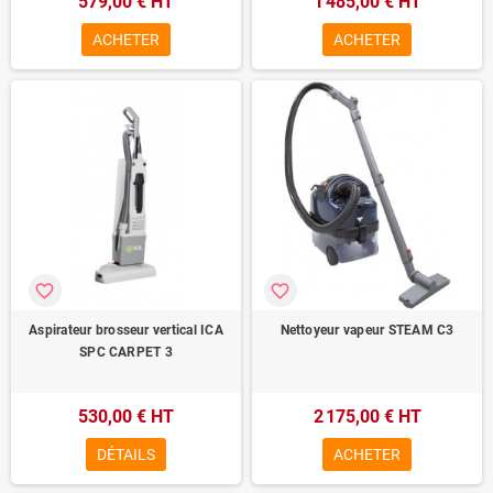
579,00 € HT
1 485,00 € HT
ACHETER
ACHETER
favorite_border
favorite_border
Aspirateur brosseur vertical ICA
Nettoyeur vapeur STEAM C3
SPC CARPET 3
530,00 € HT
2 175,00 € HT
DÉTAILS
ACHETER