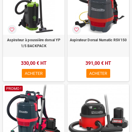
favorite_border
favorite_border
Aspirateur à poussière dorsal YP
Aspirateur Dorsal Numatic RSV150
1/5 BACKPACK
330,00 € HT
391,00 € HT
ACHETER
ACHETER
PROMO !