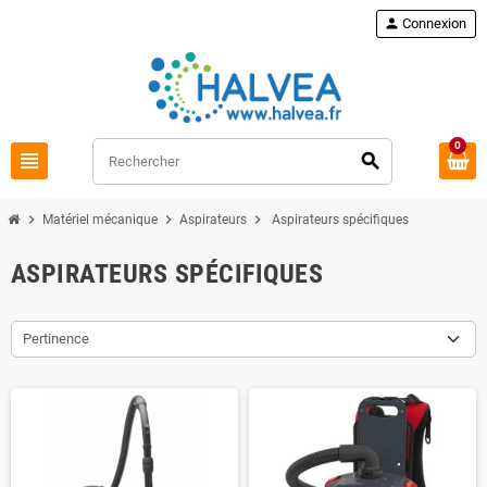
Commandez à nouveau
loop
person
Connexion
0
view_headline
search
chevron_right
chevron_right
chevron_right
Matériel mécanique
Aspirateurs
Aspirateurs spécifiques
ASPIRATEURS SPÉCIFIQUES
Pertinence