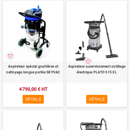
favorite_border
favorite_border
Aspirateur spécial gouttières et
Aspirateur asservissement outillage
nettoyage longue portée SKYVAC
électrique PLATO 515 EL
4 790,00 € HT
DÉTAILS
DÉTAILS