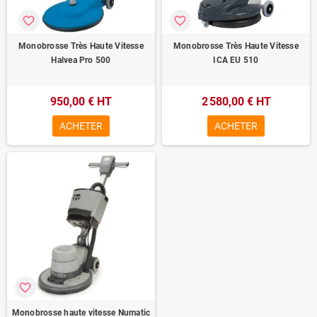
favorite_border
favorite_border
Monobrosse Très Haute Vitesse
Monobrosse Très Haute Vitesse
Halvea Pro 500
ICA EU 510
950,00 € HT
2 580,00 € HT
ACHETER
ACHETER
favorite_border
Monobrosse haute vitesse Numatic