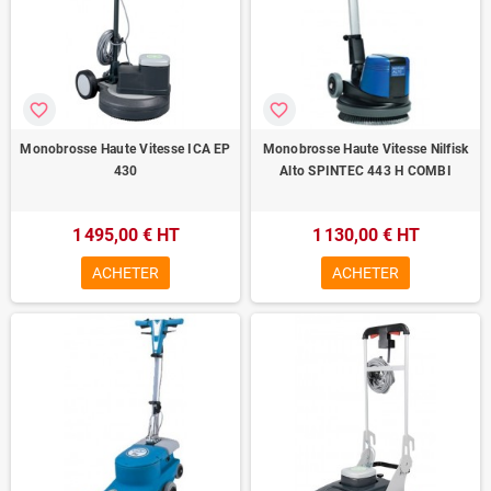
favorite_border
favorite_border
Monobrosse Haute Vitesse ICA EP
Monobrosse Haute Vitesse Nilfisk
430
Alto SPINTEC 443 H COMBI
1 495,00 € HT
1 130,00 € HT
ACHETER
ACHETER