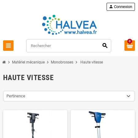
Commandez à nouveau
loop
person
Connexion
0
view_headline
search
chevron_right
chevron_right
chevron_right
Matériel mécanique
Monobrosses
Haute vitesse
HAUTE VITESSE
Pertinence