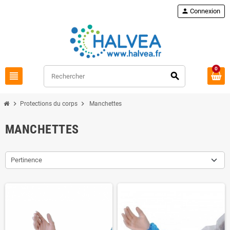
Commandez à nouveau
loop
person
Connexion
0
view_headline
search
chevron_right
chevron_right
Protections du corps
Manchettes
MANCHETTES
Pertinence