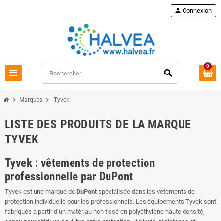
Commandez à nouveau
loop
person
Connexion
0
view_headline
search
chevron_right
chevron_right
Marques
Tyvek
LISTE DES PRODUITS DE LA MARQUE
TYVEK
Tyvek : vêtements de protection
professionnelle par DuPont
Tyvek est une marque de
DuPont
spécialisée dans les vêtements de
protection individuelle pour les professionnels. Les équipements Tyvek sont
fabriqués à partir d’un matériau non tissé en polyéthylène haute densité,